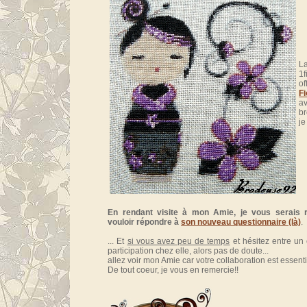
L
1
o
Fi
av
b
je
En rendant visite à mon Amie, je vous serais 
vouloir répondre à
son nouveau questionnaire (là)
.
... Et
si vous avez peu de temps
et hésitez entre un
participation chez elle, alors pas de doute...
allez voir mon Amie car votre collaboration est essentie
De tout coeur, je vous en remercie!!