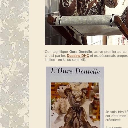
Ce magnifique
Ours Dentelle
, arrivé premier au co
choisi par les
Dessins DHC
et est désormais proposé 
limitée - en kit ou semi-kit):
Je suis très f
car c'est mon
créatrice!!