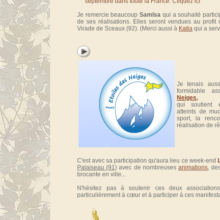
Je remercie beaucoup
SamIsa
qui a souhaité partic
de ses réalisations. Elles seront vendues au profit 
Virade de Sceaux (92). (Merci aussi à
Katia
qui a serv
Je tenais aus
formidable as
Neiges,
qui soutient 
atteints de muc
sport, la renc
réalisation de rê
C'est avec sa participation qu'aura lieu ce week-end
Palaiseau (91)
avec de nombreuses
animations
, d
brocante en ville...
N'hésitez pas à soutenir ces deux association
particulièrement à cœur et à participer à ces manifest